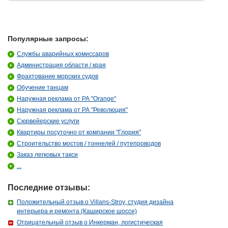
Популярные запросы:
Службы аварийных комиссаров
Администрация области / края
Фрахтование морских судов
Обучение танцам
Наружная реклама от РА "Orange"
Наружная реклама от РА "Революция"
Сюрвейерские услуги
Квартиры посуточно от компании "Глория"
Строительство мостов / тоннелей / путепроводов
Заказ легковых такси
...
Последние отзывы:
Положительный отзыв о Villans-Stroy, студия дизайна
интерьера и ремонта (Каширское шоссе)
Отрицательный отзыв о Инкерман, логистическая