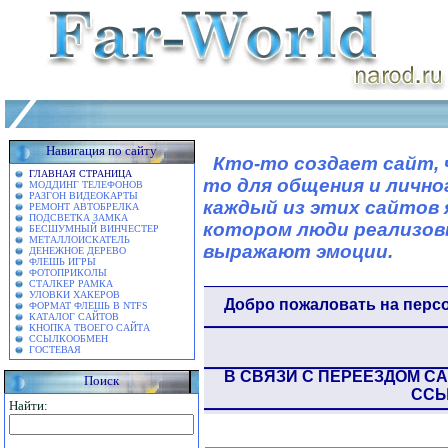
Навигация по сайту
Кто-то создает сайт, 
ГЛАВНАЯ СТРАНИЦА
то для общения и лично
МОДДИНГ ТЕЛЕФОНОВ
РАЗГОН ВИДЕОКАРТЫ
каждый из этих сайтов 
РЕМОНТ АВТОБРЕЛКА
ПОДСВЕТКА ЗАМКА
котором люди реализов
БЕСШУМНЫЙ ВИНЧЕСТЕР
МЕТАЛЛОИСКАТЕЛЬ
выражают эмоции.
ДЕНЕЖНОЕ ДЕРЕВО
ФЛЕШЬ ИГРЫ
ФОТОПРИКОЛЫ
СТАЛКЕР РАМКА
УЛОВКИ ХАКЕРОВ
Добро пожаловать на персо
ФОРМАТ ФЛЕШЬ В NTFS
КАТАЛОГ САЙТОВ
КНОПКА ТВОЕГО САЙТА
ССЫЛКООБМЕН
ГОСТЕВАЯ
В СВЯЗИ С ПЕРЕЕЗДОМ С
Поиск
ССЫ
Найти: