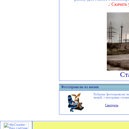
.: Скачат
Ст
Фотоприколы из жизни
Рубрика 'фотоприколы' в
вещей, с которыми сталки
Смотреть