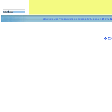
Далекий мир увидел свет 15 января 2007 года. |
����
� 20