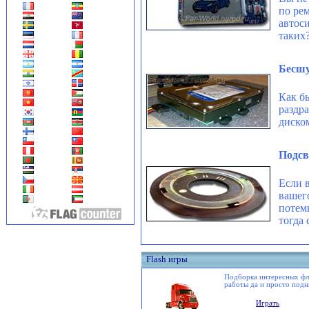
по ре
автоси
таких?
Бесшу
Как б
раздр
диско
Подсв
Если 
вашего
потем
тогда 
Flash игры
Подборка интересных фле
работы да и просто подн
Играть