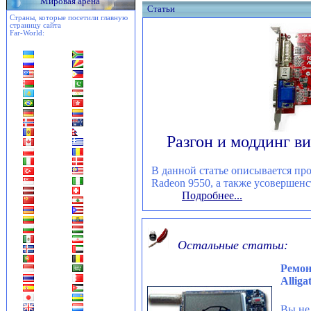
Мировая арена
Статьи
Страны, которые посетили главную
страницу сайта
Far-World:
Разгон и моддинг 
В данной статье описывается пр
Radeon 9550, а также усовершенс
Подробнее...
Остальные статьи:
Ремон
Alliga
Вы не