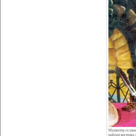
Мушкетер со шпа
шаблон костюма д