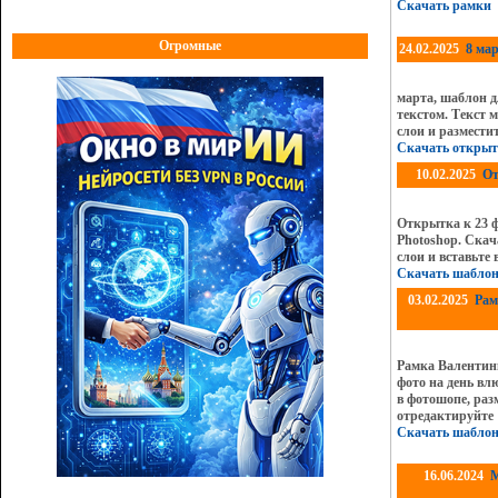
Скачать рамки
Огромные
24.02.2025
8 ма
марта, шаблон д
текстом. Текст 
слои и размести
Скачать открыт
10.02.2025
От
Открытка к 23 ф
Photoshop. Скач
слои и вставьте
Скачать шаблон
03.02.2025
Рам
Рамка Валентин
фото на день вл
в фотошопе, раз
отредактируйте
Скачать шаблон
16.06.2024
М