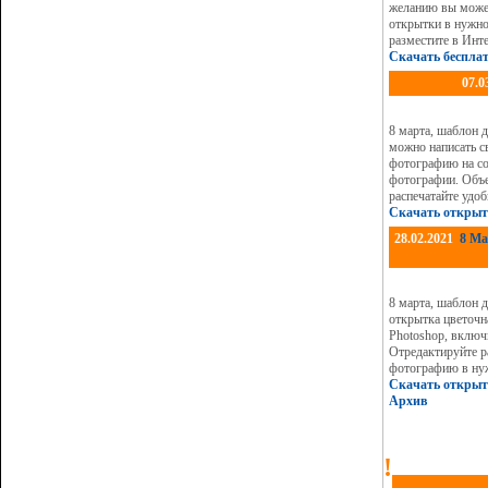
желанию вы может
открытки в нужно
разместите в Инте
Скачать беспла
07.0
8 марта, шаблон 
можно написать с
фотографию на со
фотографии. Объе
распечатайте удо
Скачать открыт
28.02.2021
8 Ма
8 марта, шаблон 
открытка цветочн
Photoshop, включ
Отредактируйте р
фотографию в нуж
Скачать открыт
Архив
!