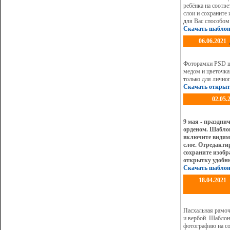
ребёнка на соотв
слои и сохраните
для Вас способом
Скачать шабло
06.06.2021
Фоторамки PSD ша
медом и цветочка
только для лично
Скачать открыт
02.05.
9 мая - праздни
орденом. Шабло
включите видимо
слое. Отредакти
сохраните изоб
открытку удобны
Скачать шаблон
18.04.2021
Пасхальная рамоч
и вербой. Шаблон
фотографию на со