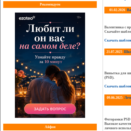
Рекомендуем
01.02.2026
Ва
Валентинка с пр
Скачайте шаблон
Скачать шаблон
21.07.2025
Шко
Виньетка для ш
(PSD).
Скачать шабло
09.06.2025
Лет
Фоторамки PSD 
Высокое качеств
Айфон
личного использ