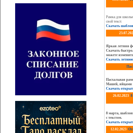
Рамка для школь
свой текст.
Скачать шабло
23.07.20
Яркая летняя фо
Скачать быстро
можете изменить
Скачать летнюю
Пас
Пасхальная рам
Машей, яйцами и
Скачать открыт
26.02.2023
8
8 марта, шаблон
с текстом.
Скачать открыт
12.02.2023
От