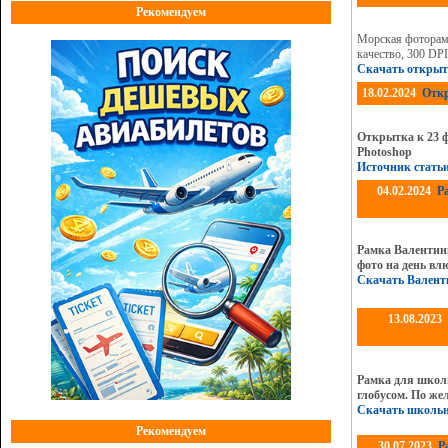
Рекомендуем
Морская фоторамк
качество, 300 DP
Скачать открыт
18.02.2024
Откр
Открытка к 23 
Photoshop
Источник стать
04.02.2024
Р
Рамка Валентин
фото на день вл
Скачать Валент
13.08.2023
Рамка для школ
глобусом. По же
Скачать школь
Рекомендуем
30.07.2023
Р