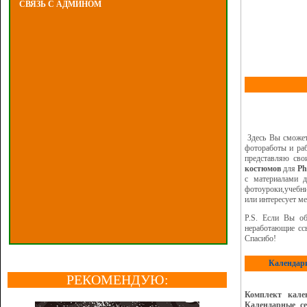
СВЯЗЬ С АДМИНОМ
Здесь Вы сможет
фотоработы и ра
представляю св
костюмов
для
Ph
с материалами д
фотоуроки,учебни
или интересует ме
P.S. Если Вы об
неработающие с
Спасибо!
Календари
РЕКОМЕНДУЮ:
Комплект кале
Календарные с