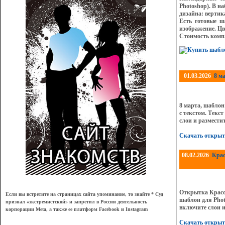
Photoshop). В н
дизайна: вертик
Есть готовые ш
изображение. Цв
Стоимость комп
01.03.2026
8 м
8 марта, шаблон
с текстом. Текс
слои и размести
Скачать открыт
08.02.2026
Крас
Открытка Красо
Если вы встретите на страницах сайта упоминание, то знайте * Суд
шаблон для Phot
признал
«
экстремистской
»
и запретил в России деятельность
включите слои и
корпорации Meta, а также ее платформ Facebook и Instagram
Скачать открыт