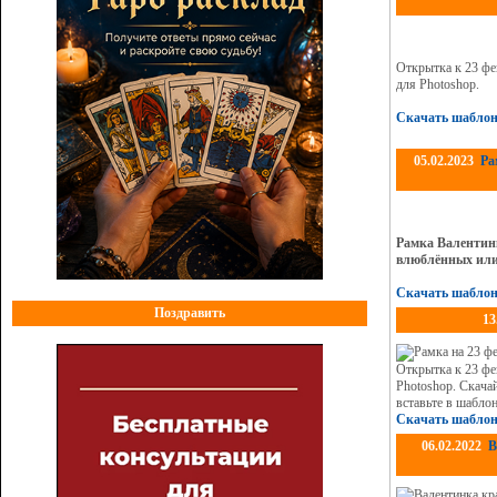
Открытка к 23 фе
для Photoshop.
Скачать шаблон
05.02.2023
Ра
Рамка Валентинк
влюблённых или 
Скачать шаблон
Поздравить
13
Открытка к 23 фе
Photoshop. Скача
вставьте в шабло
Скачать шаблон
06.02.2022
В