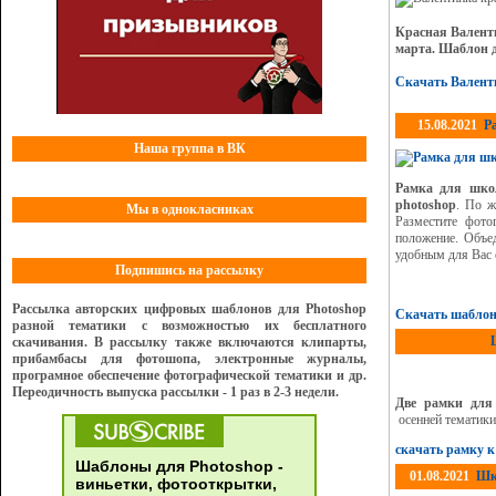
Красная Валент
марта. Шаблон д
Скачать Валент
15.08.2021
Р
Наша группа в ВК
Рамка для шко
photoshop
. По ж
Мы в однокласниках
Разместите фото
положение. Объе
удобным для Вас 
Подпишись на рассылку
Рассылка авторских цифровых шаблонов для Photoshop
Скачать шаблон
разной тематики с возможностью их бесплатного
скачивания. В рассылку также включаются клипарты,
прибамбасы для фотошопа, электронные журналы,
програмное обеспечение фотографической тематики и др.
Переодичность выпуска рассылки - 1 раз в 2-3 недели.
Две рамки для
осенней тематик
скачать рамку к
Шаблоны для Photoshop -
01.08.2021
Шко
виньетки, фотооткрытки,