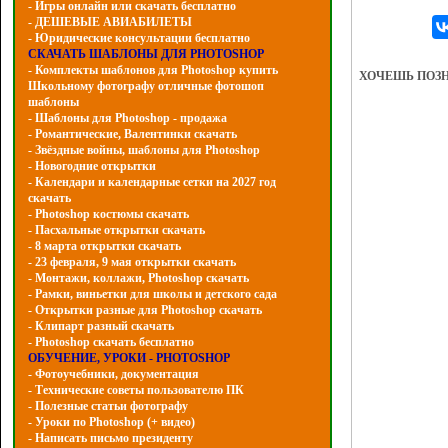
- Игры онлайн или скачать бесплатно
- ДЕШЕВЫЕ АВИАБИЛЕТЫ
- Юридические консультации бесплатно
СКАЧАТЬ ШАБЛОНЫ ДЛЯ PHOTOSHOP
- Комплекты шаблонов для Photoshop купить
ХОЧЕШЬ ПОЗ
Школьному фотографу отличные фотошоп
шаблоны
- Шаблоны для Photoshop - продажа
- Романтические, Валентинки скачать
- Звёздные войны, шаблоны для Photoshop
- Hовогодние открытки
- Календари и календарные сетки на 2027 год
скачать
- Photoshop костюмы скачать
- Пасхальные открытки скачать
- 8 марта открытки скачать
- 23 февраля, 9 мая открытки скачать
- Монтажи, коллажи, Photoshop скачать
- Рамки, виньетки для школы и детского сада
- Открытки разные для Photoshop скачать
- Клипарт разный скачать
- Photoshop скачать бесплатно
ОБУЧЕНИЕ, УРОКИ - PHOTOSHOP
- Фотоучебники, документация
- Технические советы пользователю ПК
- Полезные статьи фотографу
- Уроки по Photoshop (+ видео)
- Написать письмо президенту